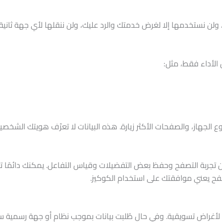
 ولن نستخدمها إلا لغرض خدمتك والرد عليك، ولن ننقلها لأي جهة ثانية
ع الجهاز، والصفحات الأكثر زيارة. هذه البيانات لا تعرّف هويتك الشخص
الموقع ملفات تعريف الارتباط (Cookies) لتحسين تجربة التصفح وحفظ بعض التفضيلات وقياس الت
فح يعني موافقتك على استخدام الكوكيز.
لث لأغراض تسويقية. وفي حال طُلبت بيانات بموجب نظام أو جهة رسمية سعو