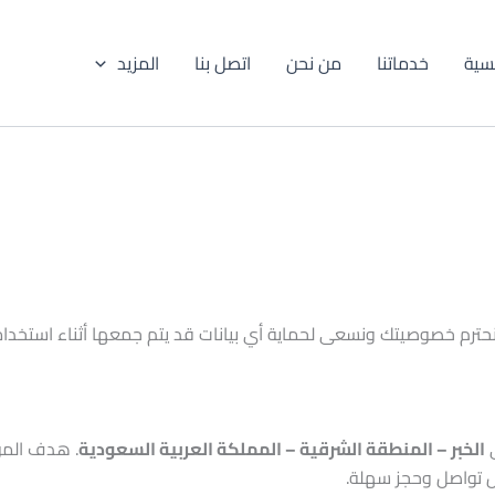
يسية
خدماتنا
من نحن
اتصل بنا
المزيد
نحترم خصوصيتك ونسعى لحماية أي بيانات قد يتم جمعها أثناء استخد
ي
الخبر – المنطقة الشرقية – المملكة العربية السعودية
. هدف المو
ل تواصل وحجز سهلة.