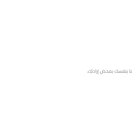
لنا بنفسك بمحض إرادتك.